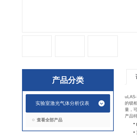
产品分类
uLAS-
实验室激光气体分析仪表
的锁
量，
产品
查看全部产品
• p
• 