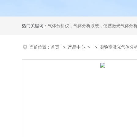
热门关键词：
气体分析仪，气体分析系统，便携激光气体分析仪，温室气体分析仪，开路式激
当前位置：
首页
>
产品中心
> >
实验室激光气体分