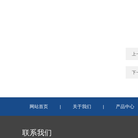
上
下
网站首页
关于我们
产品中心
|
|
联系我们