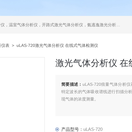
光气体分析仪，氨逃逸激光分析仪，激光痕量气体分析仪，原位激光气体分析仪，防爆激光氨气在线监测系统，
析仪表
> uLAS-720激光气体分析仪 在线式气体检测仪
激光气体分析仪 在
简要描述：
uLAS-720痕量气体分
特定波长的气体吸收谱线进行扫描分
现气体的浓度测量。
产品型号：
uLAS-720