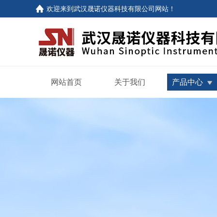
欢迎来到
武汉晟诺仪器科技有限公司网站
！
网站首页
关于我们
产品中心