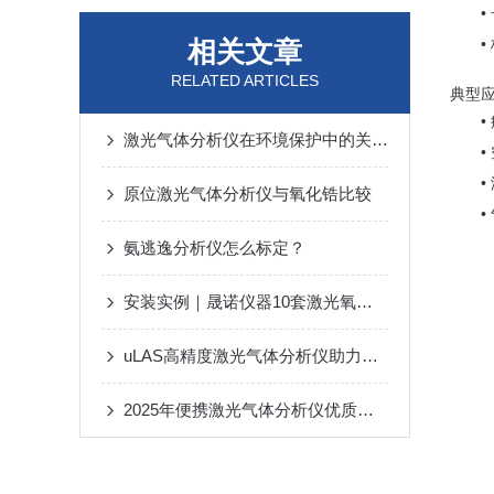
• 
相关文章
• 
RELATED ARTICLES
典型
• 
激光气体分析仪在环境保护中的关键作用
• 
• 
原位激光气体分析仪与氧化锆比较
• 
氨逃逸分析仪怎么标定？
安装实例｜晟诺仪器10套激光氧分析仪在山东安装调试完成
uLAS高精度激光气体分析仪助力高校科研
2025年便携激光气体分析仪优质厂家