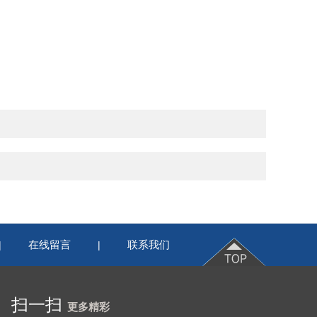
在线留言
联系我们
|
|
扫一扫
更多精彩