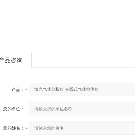
产品咨询
产品：
您的单位：
您的姓名：