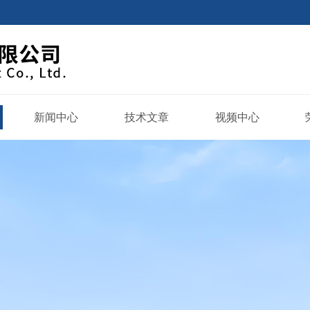
新闻中心
技术文章
视频中心