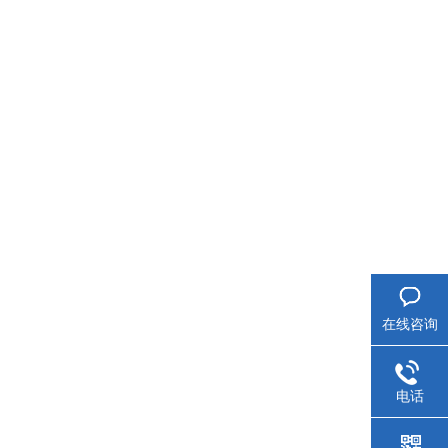
在线咨询
电话