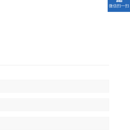
微信扫一扫