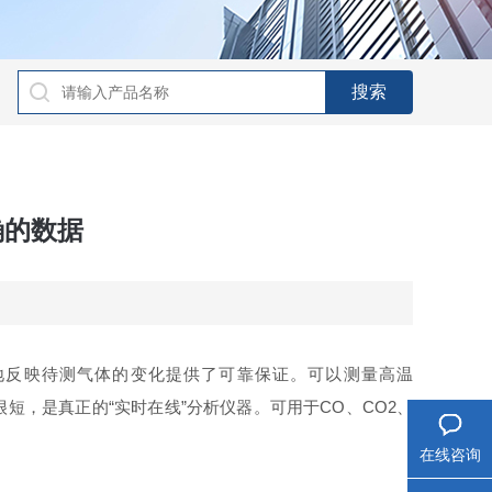
确的数据
反映待测气体的变化提供了可靠保证。可以测量高温
很短，是真正的“实时在线”分析仪器。可用于CO、CO2、
在线咨询