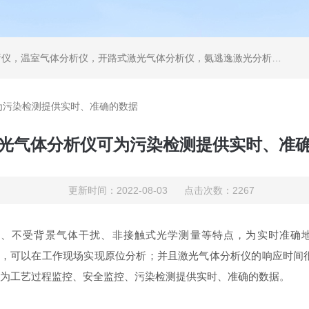
光气体分析仪，氨逃逸激光分析仪，激光痕量气体分析仪，原位激光气体分析仪，防爆激光氨气在线监测系统，
为污染检测提供实时、准确的数据
光气体分析仪可为污染检测提供实时、准
更新时间：2022-08-03 点击次数：2267
不受背景气体干扰、非接触式光学测量等特点，为实时准确地
3）的烟气，可以在工作现场实现原位分析；并且激光气体分析仪的响应时间
等气体。为工艺过程监控、安全监控、污染检测提供实时、准确的数据。