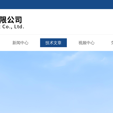
新闻中心
技术文章
视频中心