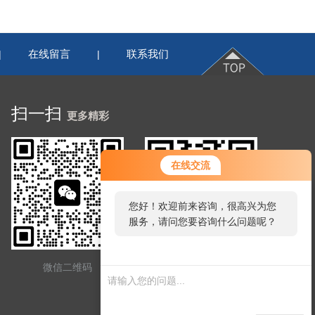
在线留言
联系我们
|
|
扫一扫
更多精彩
在线交流
您好！欢迎前来咨询，很高兴为您
服务，请问您要咨询什么问题呢？
微信二维码
网站二维码