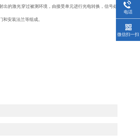
射出的激光穿过被测环境，由接受单元进行光电转换，信号处
电话
门和安装法兰等组成。
微信扫一扫